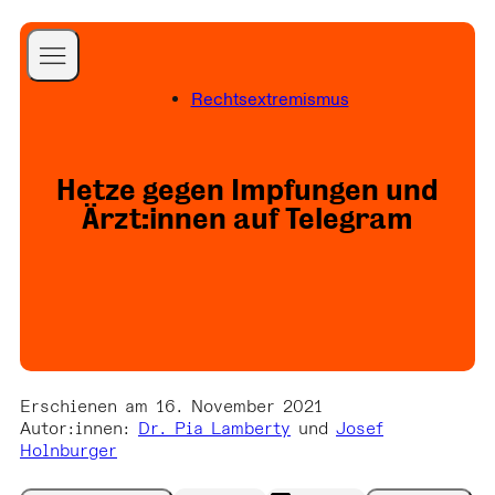
A Better Internet is
Rechtsextremismus
Possible
Startseite
a Better World is
Blog
Hetze gegen Impfungen und
Necessary
Projekte
Ärzt:innen auf Telegram
Publikationen
Über uns
Team
Folgen Sie uns
Presse
Newsletter
Erschienen am 16. November 2021
Kontakt
Autor:innen
:
Dr. Pia Lamberty
und
Josef
Holnburger
Spenden