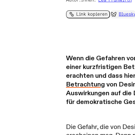
Autor:innen
:
Lea Frühwirth
Link kopieren
Bluesk
Wenn die Gefahren von
einer kurzfristigen B
erachten und dass hie
Betrachtung
von Desin
Auswirkungen auf die 
für demokratische Ges
Die Gefahr, die von Desi