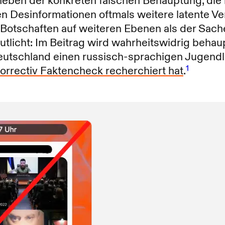
eben der konkreten falschen Behauptung, die 
gen Desinformationen oftmals weitere latente V
e Botschaften auf weiteren Ebenen als der Sac
utlicht: Im Beitrag wird wahrheitswidrig behaup
eutschland einen russisch-sprachigen Jugendli
1
orrectiv Faktencheck recherchiert hat
.