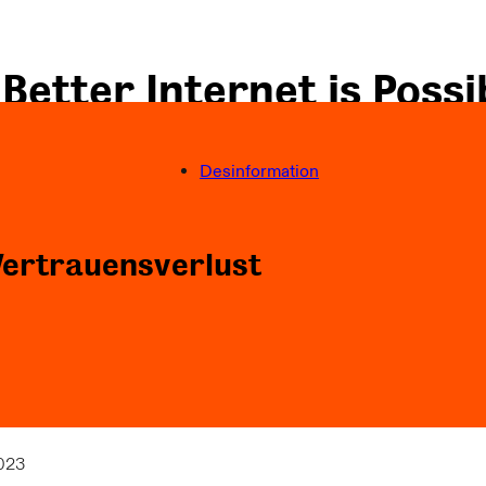
 Better Internet is Possi
 Better World is Necess
Desinformation
Folgen Sie uns
Vertrauensverlust
023