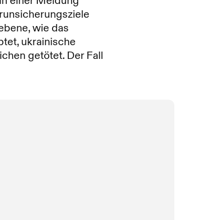
in einer Meldung
erunsicherungsziele
hebene, wie das
tet, ukrainische
chen getötet. Der Fall