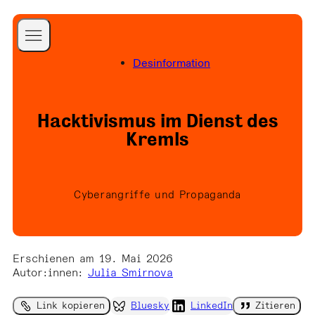
A Better Internet is
Desinformation
Possible
Startseite
a Better World is
Blog
Hacktivismus im Dienst des
Necessary
Projekte
Kremls
Publikationen
Über uns
Cyberangriffe und Propaganda
Team
Folgen Sie uns
Presse
Newsletter
Erschienen am 19. Mai 2026
Kontakt
Autor:innen
:
Julia Smirnova
Spenden
Link kopieren
Bluesky
LinkedIn
Zitieren