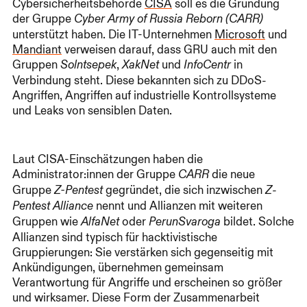
Cybersicherheitsbehörde
CISA
soll es die Gründung
der Gruppe
Cyber Army of Russia Reborn (CARR)
unterstützt haben. Die IT-Unternehmen
Microsoft
und
Mandiant
verweisen darauf, dass GRU auch mit den
Gruppen
,
und
in
Solntsepek
XakNet
InfoCentr
Verbindung steht. Diese bekannten sich zu DDoS-
Angriffen, Angriffen auf industrielle Kontrollsysteme
und Leaks von sensiblen Daten.
Laut CISA-Einschätzungen haben die
Administrator:innen der Gruppe
die neue
CARR
Gruppe
gegründet, die sich inzwischen
Z-Pentest
Z-
nennt und Allianzen mit weiteren
Pentest Alliance
Gruppen wie
oder
bildet. Solche
AlfaNet
PerunSvaroga
Allianzen sind typisch für hacktivistische
Gruppierungen: Sie verstärken sich gegenseitig mit
Ankündigungen, übernehmen gemeinsam
Verantwortung für Angriffe und erscheinen so größer
und wirksamer. Diese Form der Zusammenarbeit