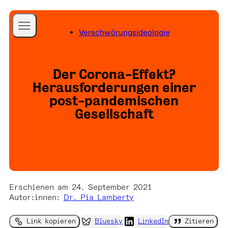
Verschwörungsideologie
A Better Internet is
Possible
Startseite
Der Corona-Effekt?
a Better World is
Blog
Herausforderungen einer
Necessary
Projekte
post-pandemischen
Gesellschaft
Publikationen
Über uns
Team
Folgen Sie uns
Presse
Newsletter
Erschienen am 24. September 2021
Kontakt
Autor:innen
:
Dr. Pia Lamberty
Spenden
Link kopieren
Bluesky
LinkedIn
Zitieren