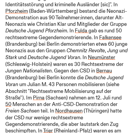
Identitätsstörung und kriminelle Ausländer [sic]". In
Pforzheim
(Baden-Württemberg) bestand die Neonazi-
Demonstration aus 90 Teilnehmer:innen, darunter Alt-
Neonazis wie Christian Klar und Mitglieder der Gruppe
. In
Fulda
gab es rund 50
Deutsche Jugend Pforzheim
rechtsextreme Gegendemonstrierende. In
Falkensee
(Brandenburg) bei Berlin demonstrierten etwa 60 junge
Neonazis aus den Gruppen
,
Chemnitz Revolte
Jung und
und
. In
Neumünster
Stark
Deutsche Jugend Voran
(Schleswig-Holstein) waren es 30 Rechtsextreme der
. Gegen den CSD in
Bernau
Jungen Nationalisten
(Brandenburg) bei Berlin konnte die
Deutsche Jugend
um Julian M. 43 Personen mobilisieren (siehe
Voran
Abschnitt "Rechtsextreme Mobilisierung auf der
Straße"). Im
Pirna
(Sachsen) nahmen am 12. Juli rund
50
Menschen an der Anti-CSD-Demonstration der
teil. In
Nordhausen
(Thüringen) hatte
Freien Sachsen
der CSD nur wenige rechtsextreme
Gegendemonstrierende, die aber lautstark den Zug
beschimpften. In
Trier
(Rheinland-Pfalz) waren es am