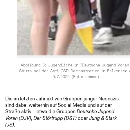
Abbildung 3: Jugendliche in "Deutsche Jugend Voran
Shirts bei der Anti-CSD-Demonstration in Falkensee 
5.7.2025 (Foto: democ).
Die im letzten Jahr aktiven Gruppen junger Neonazis
sind dabei weiterhin auf Social Media und auf der
Straße aktiv – etwa die Gruppen
Deutsche Jugend
,
oder
Voran (DJV)
Der Störtrupp (DST)
Jung & Stark
.
(JS)