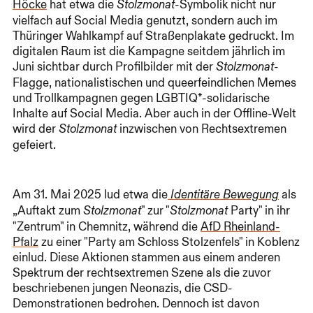
Höcke
hat etwa die
-Symbolik nicht nur
Stolzmonat
vielfach auf Social Media genutzt, sondern auch im
Thüringer Wahlkampf auf Straßenplakate gedruckt. Im
digitalen Raum ist die Kampagne seitdem jährlich im
Juni sichtbar durch Profilbilder mit der
-
Stolzmonat
Flagge, nationalistischen und queerfeindlichen Memes
und Trollkampagnen gegen LGBTIQ*-solidarische
Inhalte auf Social Media. Aber auch in der Offline-Welt
wird der
inzwischen von Rechtsextremen
Stolzmonat
gefeiert.
Am 31. Mai 2025 lud etwa die
als
Identitäre Bewegung
„Auftakt zum
" zur "
Party" in ihr
Stolzmonat
Stolzmonat
"Zentrum" in Chemnitz, während die
AfD Rheinland-
Pfalz
zu einer "Party am Schloss Stolzenfels" in Koblenz
einlud. Diese Aktionen stammen aus einem anderen
Spektrum der rechtsextremen Szene als die zuvor
beschriebenen jungen Neonazis, die CSD-
Demonstrationen bedrohen. Dennoch ist davon