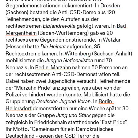
Gegendemonstrationen dokumentiert. In
Dresden
(Sachsen) bestand die Anti-CSD-Demo aus 120
Teilnehmenden, die den Aufrufen aus der
rechtsextremen
gefolgt waren. In
Bad
Elblandrevolte
Mergentheim
(Baden-Württemberg) gab es 20
rechtsextreme Gegendemonstrierende. In
Wetzlar
(Hessen) hatte
aufgerufen, 35
Die Heimat
Rechtsextreme kamen. In
Wittenberg
(Sachsen-Anhalt)
mobilisierten die
rund 70
Jungen Nationalisten
Neonazis. In
Berlin-Marzahn
nahmen 50 Personen an
der rechtsextremen Anti-CSD-Demonstration teil.
Dabei haben zwei Jugendliche versucht, Teilnehmende
der "Marzahn Pride" anzugreifen, was aber von der
Polizei verhindert werden konnte. Mobilisiert hatte die
Gruppierung
. In
Berlin-
Deutsche Jugend Voran
Hellersdorf
demonstrierten nur eine Woche später 30
Neonazis der Gruppe
gegen die
Jung und Stark
zeitgleich in Friedrichshain stattfindende "East Pride".
Ihr Motto: "Gemeinsam für ein Demokratisches
Deutschland - gegen den CSD-Terror die