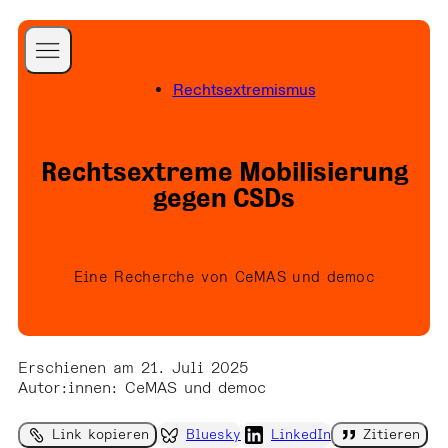
A Better Internet is
Rechtsextremismus
Possible
Startseite
a Better World is
Blog
Rechtsextreme Mobilisierung
Necessary
Projekte
gegen CSDs
Publikationen
Über uns
Eine Recherche von CeMAS und democ
Team
Folgen Sie uns
Presse
Newsletter
Erschienen am 21. Juli 2025
Kontakt
Autor:innen
:
CeMAS
und
democ
Spenden
Link kopieren
Bluesky
LinkedIn
Zitieren