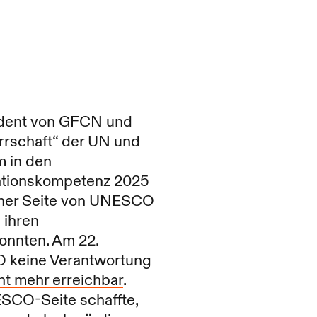
sident von GFCN und
rrschaft“ der UN und
m in den
ationskompetenz 2025
iner Seite von UNESCO
n ihren
onnten. Am 22.
 keine Verantwortung
ht mehr erreichbar
.
ESCO-Seite schaffte,