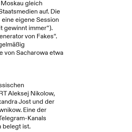
n Moskau gleich
Staatsmedien auf. Die
 eine eigene Session
it gewinnt immer“).
generator von Fakes“.
egelmäßig
de von Sacharowa etwa
ssischen
RT Aleksej Nikolow,
xandra Jost und der
wnikow. Eine der
 Telegram-Kanals
belegt ist.