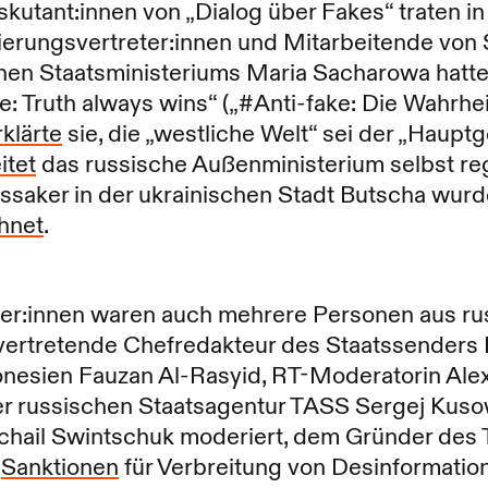
skutant:innen von „Dialog über Fakes“ traten i
erungsvertreter:innen und Mitarbeitende von 
hen Staatsministeriums Maria Sacharowa hatte
ke: Truth always wins“ („#Anti-fake: Die Wahrhe
rklärte
sie, die „westliche Welt“ sei der „Haupt
itet
das russische Außenministerium selbst r
ssaker in der ukrainischen Stadt Butscha wur
hnet
.
ker:innen waren auch mehrere Personen aus ru
lvertretende Chefredakteur des Staatssenders 
onesien Fauzan Al-Rasyid, RT-Moderatorin Ale
der russischen Staatsagentur TASS Sergej Kuso
chail Swintschuk moderiert, dem Gründer des
t
Sanktionen
für Verbreitung von Desinformation 