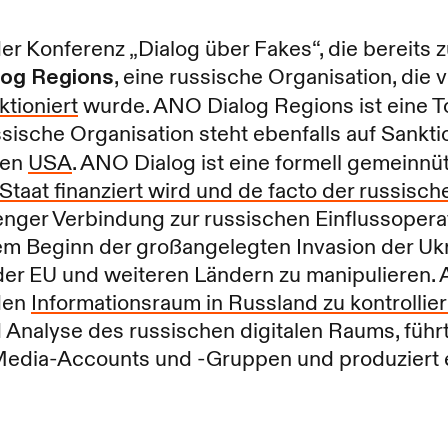
er Konferenz „Dialog über Fakes“, die bereits 
og Regions
, eine russische Organisation, di
ktioniert
wurde. ANO Dialog Regions ist eine T
sische Organisation steht ebenfalls auf Sanktio
den
USA
. ANO Dialog ist eine formell gemeinnüt
taat finanziert wird und de facto der russisch
n enger Verbindung zur russischen Einflussoper
em Beginn der großangelegten Invasion der Ukr
der EU und weiteren Ländern zu manipulieren. 
den
Informationsraum in Russland zu kontrollie
d Analyse des russischen digitalen Raums, fü
-Media-Accounts und -Gruppen und produziert e