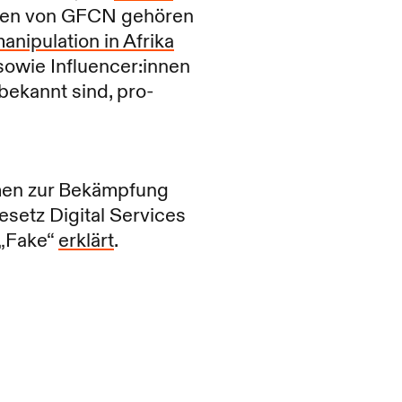
nnen von GFCN gehören
anipulation in Afrika
sowie Influencer:innen
 bekannt sind, pro-
en zur Bekämpfung
setz Digital Services
 „Fake“
erklärt
.