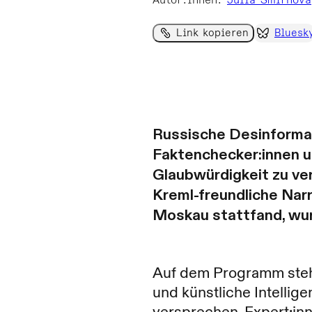
Autor:innen
:
Julia Smirnova
Link kopieren
Bluesk
Russische Desinforma
Faktenchecker:innen u
Glaubwürdigkeit zu ve
Kreml-freundliche Narr
Moskau stattfand, wu
Auf dem Programm stehe
und künstliche Intellig