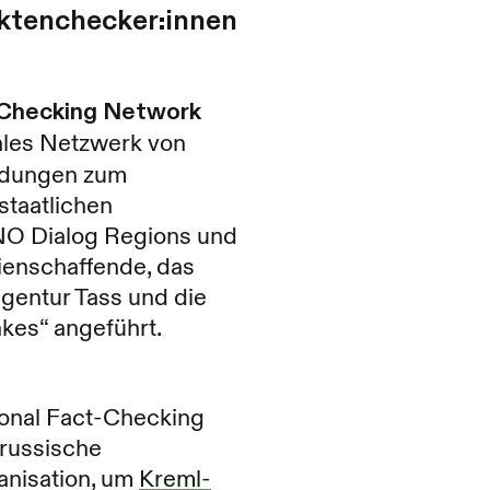
aktenchecker:innen
-Checking Network
nales Netzwerk von
indungen zum
staatlichen
ANO Dialog Regions und
enschaffende, das
agentur Tass und die
kes“ angeführt.
ional Fact-Checking
 russische
anisation, um
Kreml-