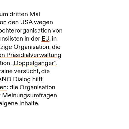
zum dritten Mal
e von den USA wegen
ochterorganisation von
nslisten in der
EU
, in
zige Organisation, die
en Präsidialverwaltung
ation
„Doppelgänger“
,
aine versucht, die
ANO Dialog hilft
ren
: die Organisation
hrt Meinungsumfragen
igene Inhalte.