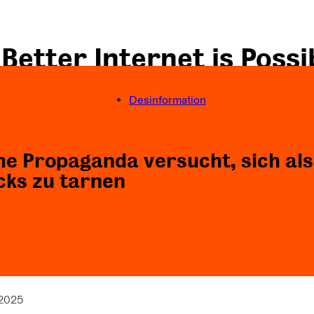
 Better Internet is Possi
 Better World is Necess
Desinformation
he Propaganda versucht, sich als
Folgen Sie uns
cks zu tarnen
2025