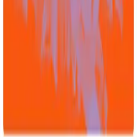
Verschwörung vermuten. Erneut konnten wir auch
einen Zusammenhang mit der Informationsbeschaffung
insbesondere via Telegram feststellen. Knapp 27
Prozent der Personen mit stärkerem
Verschwörungsglauben nutzten Telegram täglich oder
mehrfach die Woche, um sich zu informieren, während
nur 6,3 Prozent mit geringer Zustimmung zu
Verschwörungserzählungen Telegram als häufige
Informationsquelle heranzogen.
Das CeMAS Research Paper zeigt einmal mehr: Bei
den sogenannten Corona-Protesten ging es weniger
um eine Kritik an den staatlichen
Coronaschutzmaßnahmen, sondern um
demokratiefeindliche Bestrebungen, die auch die
Verharmlosung von russischen Kriegsverbrechen und
die Verbreitung von russischer Propaganda
miteinschließen. Das sollte auch eine Warnung für die
Zukunft sein: Denn auch wenn dieser Krieg irgendwann
vorbei sein wird, könnten Verschwörungsideolog:innen