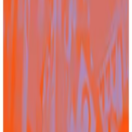
Großteil der deutschen Bevölkerung
verschwörungsideologischen Aussagen im
Kriegskontext ablehnend gegenübersteht. Dennoch
zeigen unsere Daten Zustimmungswerte und
Zusammenhänge, die es genauer zu betrachten gilt: So
glaubte jede siebte Person (14,5 Prozent), dass Putin
zum Sündenbock gemacht werden würde, um von den
wahren Problemen abzulenken oder dass man
westlichen Medien nicht mehr trauen könne, wenn sie
über den Krieg in der Ukraine berichteten (13,7
Prozent).
Bemerkenswert sind auch die Daten zur
Protestbereitschaft und zum Mediennutzungsverhalten
der Befragten: Die Ergebnisse zeigen, dass Menschen
mit hoher Protestbereitschaft zu 56 Prozent (eher) an
Verschwörungserzählungen zum Krieg gegen die
Ukraine glaubten, im Vergleich zu Menschen mit
niedriger Protestbereitschaft, unter denen es 8,6
Prozent waren, die hinter dem Krieg eine