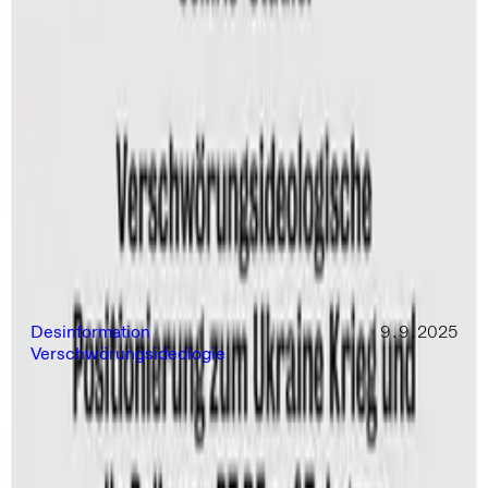
Belastungsprobe für die
Demokratie
Pro-russische Verschwörungserzählungen und
Glaube an Desinformation in der Gesellschaft
Desinformation
9.9.2025
Verschwörungsideologie