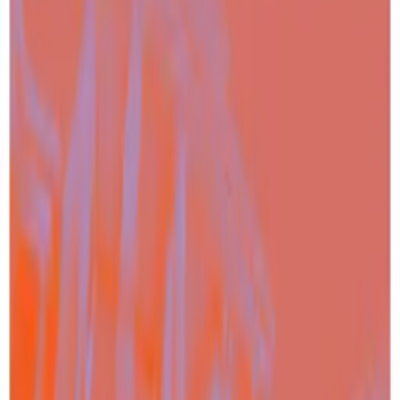
Autor:innen
:
Dr. Pia Lamberty
,
Maheba Goedeke
Tort
und
Corinne Heuer
Link kopieren
Bluesky
LinkedIn
Zitieren
Im Research Paper „Von der Krise zum Krieg:
Verschwörungserzählungen über den Angriffskrieg
gegen die Ukraine in der Gesellschaft“ beschäftigen wir
uns mit der Frage, inwieweit sich russische
Desinformation und Verschwörungserzählungen rund
um den Angriffskrieg in der breiten Bevölkerung
verfangen. Hierfür wurden mittels einer repräsentativen
Stichprobe der deutschen Bevölkerung Daten erhoben,
die Aufschluss darüber geben, wer
Verschwörungserzählungen zum Ukraine-Krieg
zustimmt und wer eher immun gegen diese
Propaganda ist.
Das erfreuliche Gesamtergebnis verdeutlicht, dass ein