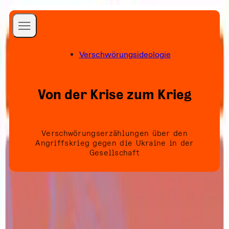
A Better Internet is
Verschwörungsideologie
Possible
Startseite
a Better World is
Blog
Von der Krise zum Krieg
Necessary
Projekte
Publikationen
Über uns
Verschwörungserzählungen über den
Angriffskrieg gegen die Ukraine in der
Team
Folgen Sie uns
Gesellschaft
Presse
Newsletter
Kontakt
Erscheinungsdatum
:
5. Mai 2022
Spenden
Format
:
Research Paper