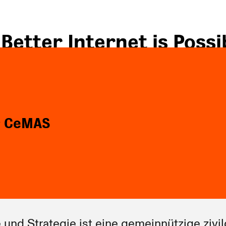
 Better Internet is Possi
 Better World is Necess
Folgen Sie uns
 CeMAS
und Strategie ist eine gemeinnützige zivil