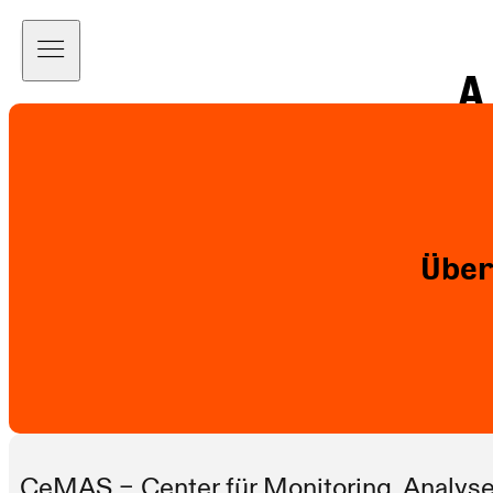
A
a
Über
CeMAS – Center für Monitoring, Analyse 