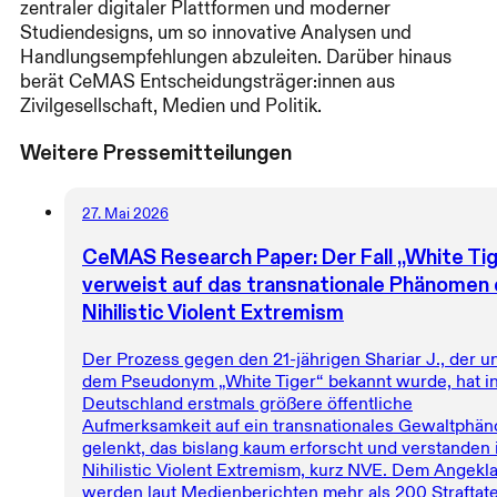
zentraler digitaler Plattformen und moderner
Studiendesigns, um so innovative Analysen und
Handlungsempfehlungen abzuleiten. Darüber hinaus
berät CeMAS Entscheidungsträger:innen aus
Zivilgesellschaft, Medien und Politik.
Weitere Pressemitteilungen
27. Mai 2026
CeMAS Research Paper: Der Fall „White Tig
verweist auf das transnationale Phänomen
Nihilistic Violent Extremism
Der Prozess gegen den 21-jährigen Shariar J., der u
dem Pseudonym „White Tiger“ bekannt wurde, hat i
Deutschland erstmals größere öffentliche
Aufmerksamkeit auf ein transnationales Gewaltphä
gelenkt, das bislang kaum erforscht und verstanden i
Nihilistic Violent Extremism, kurz NVE. Dem Angekl
werden laut Medienberichten mehr als 200 Straftate