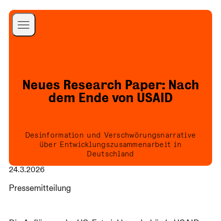
A Better Internet is
Possible
Startseite
a Better World is
Blog
Neues Research Paper: Nach
Necessary
Projekte
dem Ende von USAID
Publikationen
Über uns
Desinformation und Verschwörungsnarrative
Team
Folgen Sie uns
über Entwicklungszusammenarbeit in
Deutschland
Presse
24.3.2026
Newsletter
Pressemitteilung
Kontakt
Spenden