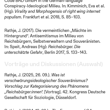
Code BRD GmbH in the German-language
Conspiracy-Ideological Milieu. In: Kimminich, Eva et al.
(Hg):
Virality and Morphogensis of right wing internet
. Frankfurt et al. 2018, S. 85–103.
populism
Rathje, J. (2017). Die vermeintlichen „Mächte im
Hintergrund“. Antisemitismus im Milieu von
Reichsbürgern, Selbstverwaltern und Souveränisten.
In: Speit, Andreas (Hg):
Reichsbürger. Die
, Berlin 2017, S. 133–143.
unterschätzte Gefahr
Vorträge und Diskussionen (Auswahl)
Rathje, J. (2025, 26. 09.).
Was ist
verschwörungsideologischer Souveränismus?
Vorschlag zur Kategorisierung des Phänomens
[Vortrag]. 42. Kongress Deutsche
„Reichsbürger:innen“.
Gesellschaft für Soziologie, Düsseldorf.