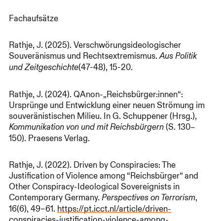
Fachaufsätze
Rathje, J. (2025). Verschwörungsideologischer
Souveränismus und Rechtsextremismus.
Aus Politik
(47-48), 15-20.
und Zeitgeschichte
Rathje, J. (2024). QAnon-„Reichsbürger:innen“:
Ursprünge und Entwicklung einer neuen Strömung im
souveränistischen Milieu. In G. Schuppener (Hrsg.),
(S. 130–
Kommunikation von und mit Reichsbürgern
150). Praesens Verlag.
Rathje, J. (2022). Driven by Conspiracies: The
Justification of Violence among “Reichsbürger” and
Other Conspiracy-Ideological Sovereignists in
Contemporary Germany.
,
Perspectives on Terrorism
16(6), 49–61.
https://pt.icct.nl/article/driven-
conspiracies-justification-violence-among-