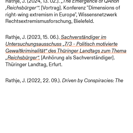
Rathje, J. (2024, 13. 02.).
„The Emergence of QAnon
[Vortrag].
Konferenz "Dimensions of
‚Reichsbürger‘“.
right-wing extremism in Europe", Wissensnetzwerk
Rechtsextremismusforschung, Bielefeld.
Rathje, J. (2023, 15. 06.).
Sachverständiger im
Untersuchungsausschuss „7/3 - Politisch motivierte
Gewaltkriminalität“ des Thüringer Landtags zum Thema
[Anhörung als Sachverständiger].
„Reichsbürger“.
Thüringer Landtag, Erfurt.
Impressum
Rathje, J. (2022, 22. 09.).
Datenschutz
Driven by Conspiracies: The
Justification of Violence among “Reichsbürger” and
Other Conspiracy-Ideological Sovereignists in
[Vortrag]. EuroCrim 2022, Malaga.
Germany.
Rathje. J. (2019, 04. 05.).
German Sovereignism.
[Vortrag]. 24th Annual World Convention, Association
for the Study of Nationalities/Columbia University,