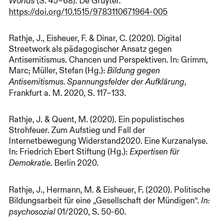
(S. 45–68). De Gruyter.
Worlds
https://doi.org/10.1515/9783110671964-005
Rathje, J., Eisheuer, F. & Dinar, C. (2020). Digital
Streetwork als pädagogischer Ansatz gegen
Antisemitismus. Chancen und Perspektiven. In: Grimm,
Marc; Müller, Stefan (Hg.):
Bildung gegen
,
Antisemitismus. Spannungsfelder der Aufklärung
Frankfurt a. M. 2020, S. 117–133.
Rathje, J. & Quent, M. (2020). Ein populistisches
Strohfeuer. Zum Aufstieg und Fall der
Internetbewegung Widerstand2020. Eine Kurzanalyse.
In: Friedrich Ebert Stiftung (Hg.):
Expertisen für
. Berlin 2020.
Demokratie
Rathje, J., Hermann, M. & Eisheuer, F. (2020). Politische
Bildungsarbeit für eine „Gesellschaft der Mündigen“.
In:
01/2020, S. 50-60.
psychosozial