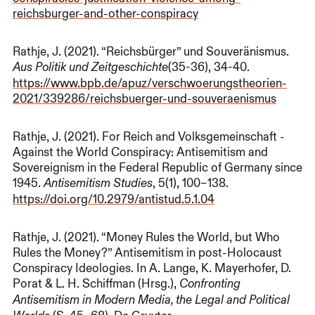
reichsburger-and-other-conspiracy
Rathje, J. (2021). “Reichsbürger” und Souveränismus.
(35-36), 34-40.
Aus Politik und Zeitgeschichte
https://www.bpb.de/apuz/verschwoerungstheorien-
2021/339286/reichsbuerger-und-souveraenismus
Rathje, J. (2021). For Reich and Volksgemeinschaft -
Against the World Conspiracy: Antisemitism and
Sovereignism in the Federal Republic of Germany since
1945.
, 5(1), 100–138.
Antisemitism Studies
https://doi.org/10.2979/antistud.5.1.04
Rathje, J. (2021). “Money Rules the World, but Who
Rules the Money?” Antisemitism in post-Holocaust
Conspiracy Ideologies. In A. Lange, K. Mayerhofer, D.
Porat & L. H. Schiffman (Hrsg.),
Confronting
Antisemitism in Modern Media, the Legal and Political